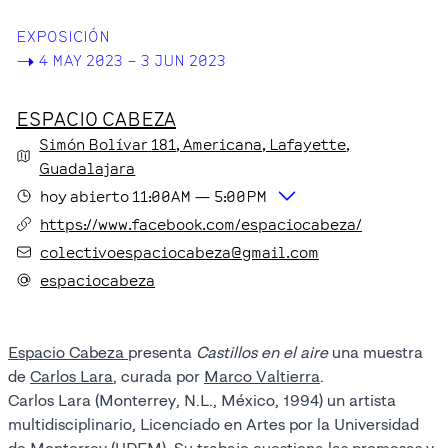
EXPOSICIÓN
->
4 MAY 2023 – 3 JUN 2023
ESPACIO CABEZA
Simón Bolívar
181
, Americana, Lafayette
,
Guadalajara
hoy
abierto
11:00AM
—
5:00PM
https://www.facebook.com/espaciocabeza/
colectivoespaciocabeza@gmail.com
espaciocabeza
Espacio Cabeza
presenta
Castillos en el aire
una muestra
de
Carlos Lara
, curada por
Marco Valtierra
.
Carlos Lara (Monterrey, N.L., México, 1994) un artista
multidisciplinario, Licenciado en Artes por la Universidad