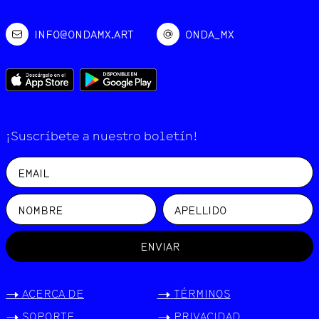
INFO@ONDAMX.ART
ONDA_MX
¡Suscríbete a nuestro boletín!
ENVIAR
->
ACERCA DE
->
TÉRMINOS
->
SOPORTE
->
PRIVACIDAD