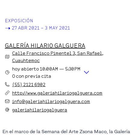
EXPOSICIÓN
->
27 ABR 2021 – 3 MAY 2021
GALERÍA HILARIO GALGUERA
Calle Francisco Pimentel
3
, San Rafael
,
Cuauhtemoc
hoy
abierto
10:00AM
—
5:30PM
O con previa cita
(55) 2121 6902
http://www.galeriahilariogalguera.com
info@galeriahilariogalguera.com
galeriahilariogalguera
En el marco de la Semana del Arte Zsona Maco, la Galería