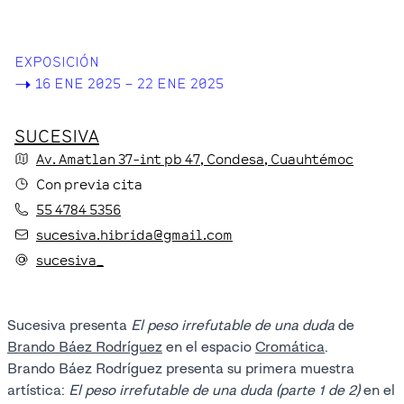
EXPOSICIÓN
->
16 ENE 2025 – 22 ENE 2025
SUCESIVA
Av. Amatlan 37-int pb
47
, Condesa
, Cuauhtémoc
Con previa cita
55 4784 5356
sucesiva.hibrida@gmail.com
sucesiva_
Sucesiva presenta
El peso irrefutable de una duda
de
Brando Báez Rodríguez
en el espacio
Cromática
.
Brando Báez Rodríguez presenta su primera muestra
artística:
El peso irrefutable de una duda (parte 1 de 2)
en el