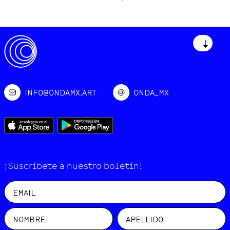
↓
INFO@ONDAMX.ART
ONDA_MX
¡Suscríbete a nuestro boletín!