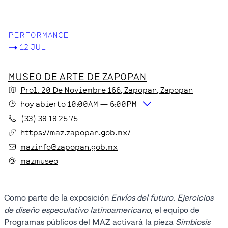
PERFORMANCE
->
12 JUL
MUSEO DE ARTE DE ZAPOPAN
Prol. 20 De Noviembre
166
, Zapopan
, Zapopan
hoy
abierto
10:00AM
—
6:00PM
(33) 38 18 25 75
https://maz.zapopan.gob.mx/
mazinfo@zapopan.gob.mx
mazmuseo
Como parte de la exposición
Envíos del futuro. Ejercicios
de diseño especulativo latinoamericano
, el equipo de
Programas públicos del MAZ activará la pieza
Simbiosis