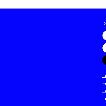
¡
-
-
-
-