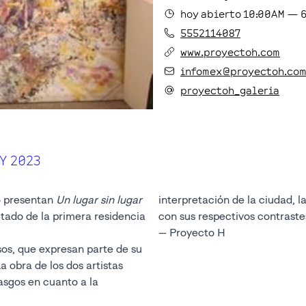
hoy
abierto
10:00AM
—
5552114087
www.proyectoh.com
infomex@proyectoh.co
proyectoh_galeria
Y 2023
ó presentan
Un lugar sin lugar
interpretación de la ciudad, la 
ltado de la primera residencia
con sus respectivos contraste
— Proyecto H
sos, que expresan parte de su
 obra de los dos artistas
asgos en cuanto a la