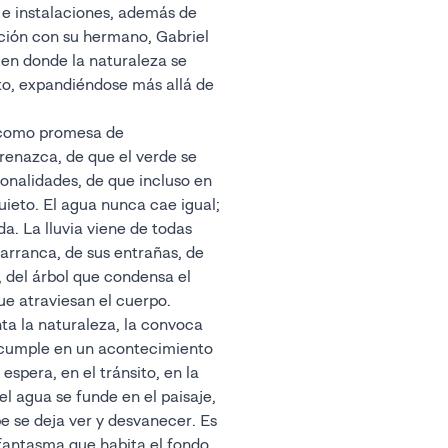
s e instalaciones, además de
ción con su hermano, Gabriel
n donde la naturaleza se
ito, expandiéndose más allá de
e como promesa de
renazca, de que el verde se
tonalidades, de que incluso en
ieto. El agua nunca cae igual;
ída. La lluvia viene de todas
barranca, de sus entrañas, de
, del árbol que condensa el
e atraviesan el cuerpo.
ta la naturaleza, la convoca
e cumple en un acontecimiento
espera, en el tránsito, en la
l agua se funde en el paisaje,
e se deja ver y desvanecer. Es
fantasma que habita el fondo