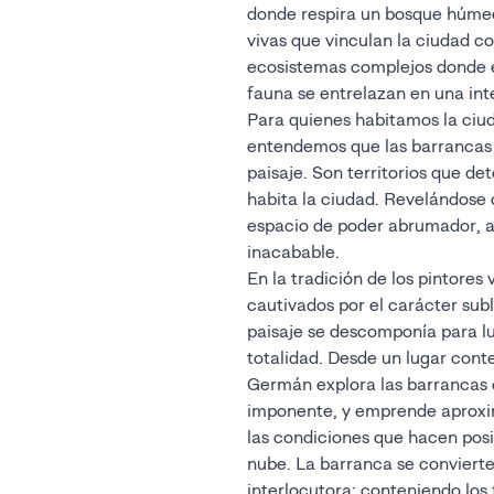
donde respira un bosque húmed
vivas que vinculan la ciudad co
ecosistemas complejos donde el
fauna se entrelazan en una in
Para quienes habitamos la ciu
entendemos que las barrancas 
paisaje. Son territorios que d
habita la ciudad. Revelándos
espacio de poder abrumador, a 
inacabable.
En la tradición de los pintores
cautivados por el carácter sub
paisaje se descomponía para 
totalidad. Desde un lugar con
Germán explora las barrancas c
imponente, y emprende aproxi
las condiciones que hacen posi
nube. La barranca se convierte 
interlocutora; conteniendo los