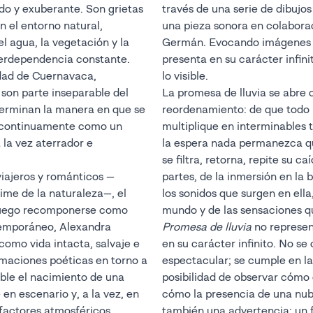
o y exuberante. Son grietas
través de una serie de dibujo
n el entorno natural,
una pieza sonora en colabora
 agua, la vegetación y la
Germán. Evocando imágenes e
terdependencia constante.
presenta en su carácter infin
dad de Cuernavaca,
lo visible.
son parte inseparable del
La promesa de lluvia se abr
eterminan la manera en que se
reordenamiento: de que todo 
e continuamente como un
multiplique en interminables 
la vez aterrador e
la espera nada permanezca qu
se filtra, retorna, repite su ca
 viajeros y románticos —
partes, de la inmersión en la 
lime de la naturaleza—, el
los sonidos que surgen en ella
luego recomponerse como
mundo y de las sensaciones qu
temporáneo, Alexandra
Promesa de lluvia
no represen
omo vida intacta, salvaje e
en su carácter infinito. No s
maciones poéticas en torno a
espectacular; se cumple en la 
ble el nacimiento de una
posibilidad de observar cómo e
en escenario y, a la vez, en
cómo la presencia de una nub
 factores atmosféricos
también una advertencia: un 