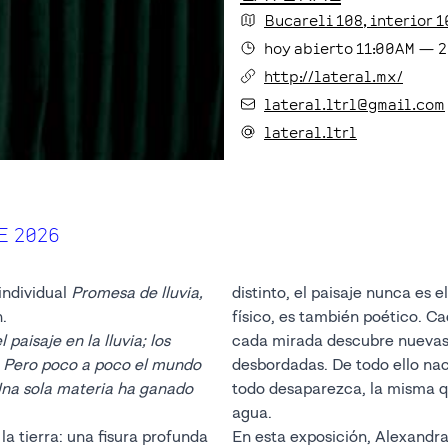
Bucareli
108
, interior 1
hoy
abierto
11:00AM
—
2
http://lateral.mx/
lateral.ltrl@gmail.com
lateral.ltrl
E 2026
individual
Promesa de lluvia,
distinto, el paisaje nunca es e
.
físico, es también poético. C
 paisaje en la lluvia; los
cada mirada descubre nuevas 
n. Pero poco a poco el mundo
desbordadas. De todo ello na
Una sola materia ha ganado
todo desaparezca, la misma q
agua.
a tierra: una fisura profunda
En esta exposición, Alexandra