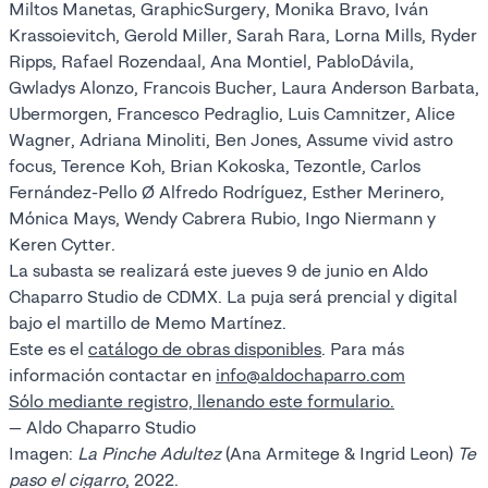
Miltos Manetas, GraphicSurgery, Monika Bravo, Iván
Krassoievitch, Gerold Miller, Sarah Rara, Lorna Mills, Ryder
Ripps, Rafael Rozendaal, Ana Montiel, PabloDávila,
Gwladys Alonzo, Francois Bucher, Laura Anderson Barbata,
Ubermorgen, Francesco Pedraglio, Luis Camnitzer, Alice
Wagner, Adriana Minoliti, Ben Jones, Assume vivid astro
focus, Terence Koh, Brian Kokoska, Tezontle, Carlos
Fernández-Pello Ø Alfredo Rodríguez, Esther Merinero,
Mónica Mays, Wendy Cabrera Rubio, Ingo Niermann y
Keren Cytter.
La subasta se realizará este jueves 9 de junio en Aldo
Chaparro Studio de CDMX. La puja será prencial y digital
bajo el martillo de Memo Martínez.
Este es el
catálogo de obras disponibles
. Para más
información contactar en
info@aldochaparro.com
Sólo mediante registro, llenando este formulario.
— Aldo Chaparro Studio
Imagen:
La Pinche Adultez
(Ana Armitege & Ingrid Leon)
Te
paso el cigarro
, 2022.