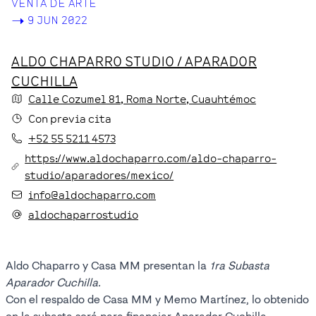
VENTA DE ARTE
->
9 JUN 2022
ALDO CHAPARRO STUDIO / APARADOR
CUCHILLA
Calle Cozumel
81
, Roma Norte
, Cuauhtémoc
Con previa cita
+52 55 5211 4573
https://www.aldochaparro.com/aldo-chaparro-
studio/aparadores/mexico/
info@aldochaparro.com
aldochaparrostudio
Aldo Chaparro y Casa MM presentan la
1ra Subasta
Aparador Cuchilla.
Con el respaldo de Casa MM y Memo Martínez, lo obtenido