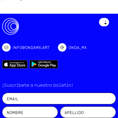
↓
INFO@ONDAMX.ART
ONDA_MX
¡Suscríbete a nuestro boletín!