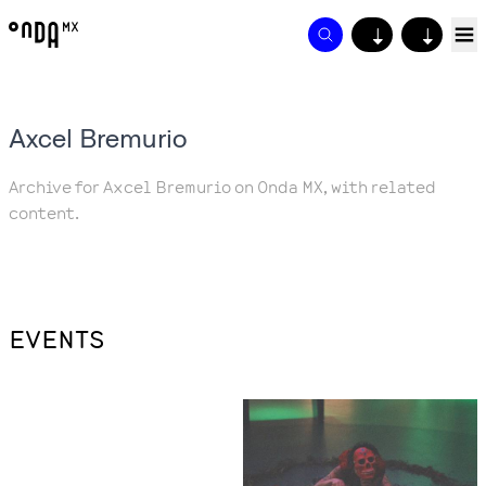
↓
↓
Axcel Bremurio
Archive for Axcel Bremurio on Onda MX, with related
content.
EVENTS