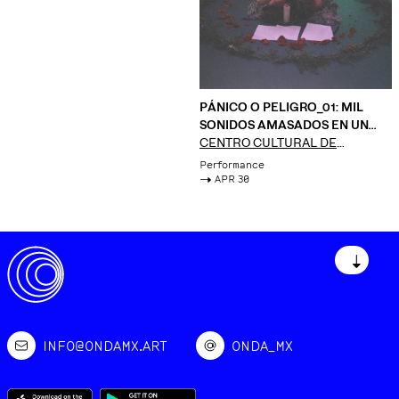
PÁNICO O PELIGRO_01: MIL
SONIDOS AMASADOS EN UN
SOLO RUMOR
CENTRO CULTURAL DE
ESPAÑA EN MÉXICO
Performance
->
APR 30
↓
INFO@ONDAMX.ART
ONDA_MX