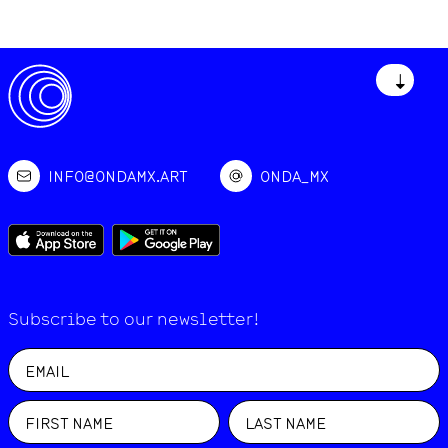
↓
INFO@ONDAMX.ART
ONDA_MX
Subscribe to our newsletter!