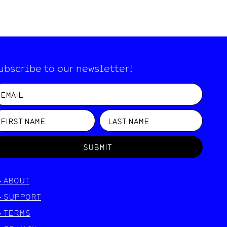
ubscribe to our newsletter!
SUBMIT
>
ABOUT
>
SUPPORT
>
TERMS