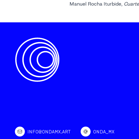
Manuel Rocha Iturbide,
Cuarte
INFO@ONDAMX.ART
ONDA_MX