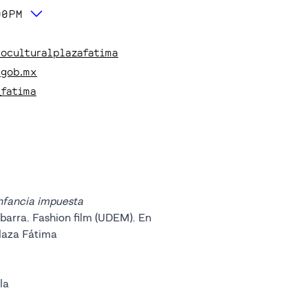
00PM
roculturalplazafatima
.gob.mx
_fatima
nfancia impuesta
Ibarra. Fashion film (UDEM). En
Plaza Fátima
la