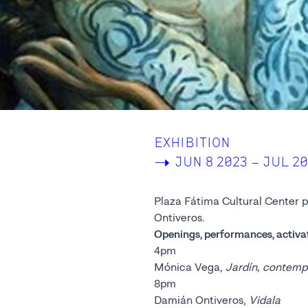
EXHIBITION
->
JUN 8 2023 – JUL 20
Plaza Fátima Cultural Center 
Ontiveros.
Openings, performances, activa
4pm
Mónica Vega,
Jardín, contemp
8pm
Damián Ontiveros,
Vidala