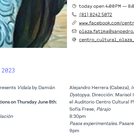
today
open
4:00PM
—
8:
(81) 8242 5072
www.facebook.com/cent
plaza.fatima@sanpedro
centro_cultural_plaza
 2023
presents
Vidala
by Damián
Alejandro Herrera (Cabeza),
I
Dystopya.
Dirección: Marisol 
tions on Thursday June 8th:
el Auditorio Centro Cultural 
Sofía Frese,
Párajo
lación
8:30pm
Pasos experimentales.
Pasare
9pm