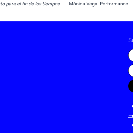
to para el fin de los tiempos
Mónica Vega. Performance
S
-
-
-